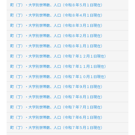
町（丁）・大字別世帯数、人口（令和８年５月１日現在）
町（丁）・大字別世帯数、人口（令和８年４月１日現在）
町（丁）・大字別世帯数、人口（令和８年３月１日現在）
町（丁）・大字別世帯数、人口（令和８年２月１日現在）
町（丁）・大字別世帯数、人口（令和８年１月１日現在）
町（丁）・大字別世帯数、人口（令和７年１２月１日現在）
町（丁）・大字別世帯数、人口（令和７年１１月１日現在）
町（丁）・大字別世帯数、人口（令和７年１０月１日現在）
町（丁）・大字別世帯数、人口（令和７年９月１日現在）
町（丁）・大字別世帯数、人口（令和７年８月１日現在）
町（丁）・大字別世帯数、人口（令和７年７月１日現在）
町（丁）・大字別世帯数、人口（令和７年６月１日現在）
町（丁）・大字別世帯数、人口（令和７年５月１日現在）