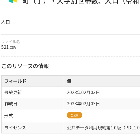
町（丁）・大字別世帯数、人口（令和
人口
ファイル名
521.csv
このリソースの情報
フィールド
値
最終更新
2023年02月03日
作成日
2023年02月03日
形式
CSV
ライセンス
公共データ利用規約第1.0版（PDL1.