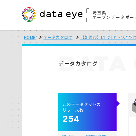
埼玉県
オープンデータポー
HOME
データカタログ
【朝霞市】町（丁）・大字別
DATA
データカタログ
このデータセットの
リソース数
254