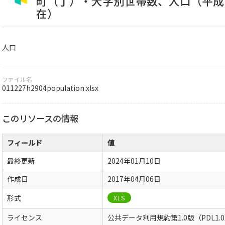
町（丁）・大字別世帯数、人口（平成
在）
人口
ファイル名
011227h2904population.xlsx
このリソースの情報
フィールド
値
最終更新
2024年01月10日
作成日
2017年04月06日
形式
XLS
ライセンス
公共データ利用規約第1.0版（PDL1.