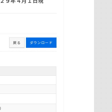
２９年４月１日現
戻る
ダウンロード
0）