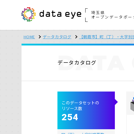
埼玉県
オープンデータポー
HOME
データカタログ
【朝霞市】町（丁）・大字別
DATA
データカタログ
このデータセットの
リソース数
254