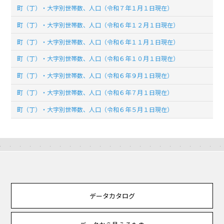
町（丁）・大字別世帯数、人口（令和７年１月１日現在）
町（丁）・大字別世帯数、人口（令和６年１２月１日現在）
町（丁）・大字別世帯数、人口（令和６年１１月１日現在）
町（丁）・大字別世帯数、人口（令和６年１０月１日現在）
町（丁）・大字別世帯数、人口（令和６年９月１日現在）
町（丁）・大字別世帯数、人口（令和６年７月１日現在）
町（丁）・大字別世帯数、人口（令和６年５月１日現在）
データカタログ