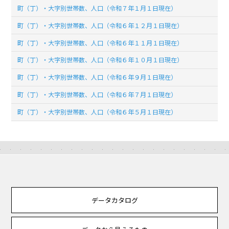
町（丁）・大字別世帯数、人口（令和７年１月１日現在）
町（丁）・大字別世帯数、人口（令和６年１２月１日現在）
町（丁）・大字別世帯数、人口（令和６年１１月１日現在）
町（丁）・大字別世帯数、人口（令和６年１０月１日現在）
町（丁）・大字別世帯数、人口（令和６年９月１日現在）
町（丁）・大字別世帯数、人口（令和６年７月１日現在）
町（丁）・大字別世帯数、人口（令和６年５月１日現在）
データカタログ