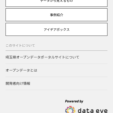
データから見えるもの
事例紹介
アイデアボックス
このサイトについて
埼玉県オープンデータポータルサイトについて
オープンデータとは
開発者向け情報