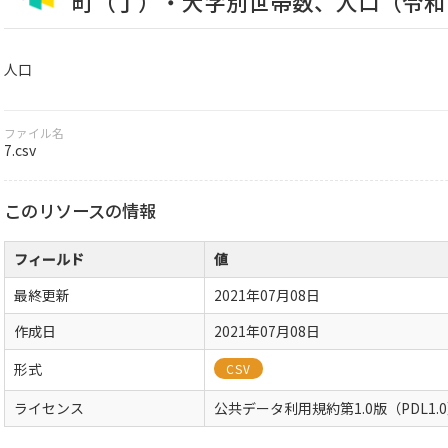
町（丁）・大字別世帯数、人口（令和
人口
ファイル名
7.csv
このリソースの情報
フィールド
値
最終更新
2021年07月08日
作成日
2021年07月08日
形式
CSV
ライセンス
公共データ利用規約第1.0版（PDL1.