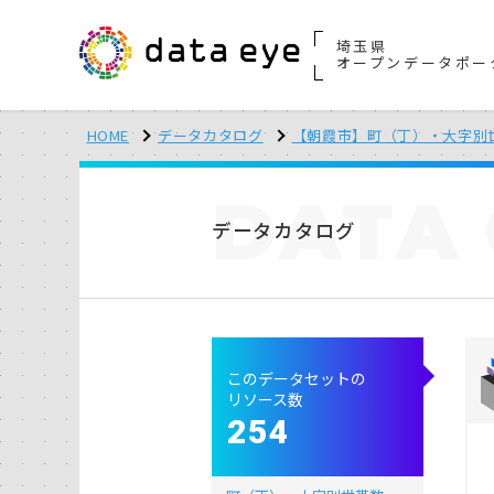
埼玉県
オープンデータポー
HOME
データカタログ
【朝霞市】町（丁）・大字別
DATA
データカタログ
このデータセットの
リソース数
254