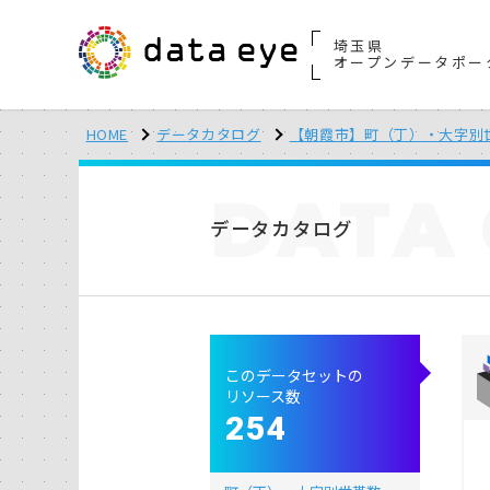
埼玉県
オープンデータポー
HOME
データカタログ
【朝霞市】町（丁）・大字別
DATA
データカタログ
このデータセットの
リソース数
254