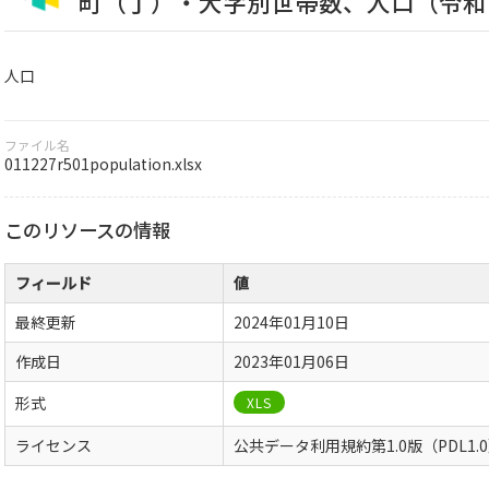
町（丁）・大字別世帯数、人口（令和
人口
ファイル名
011227r501population.xlsx
このリソースの情報
フィールド
値
最終更新
2024年01月10日
作成日
2023年01月06日
形式
XLS
ライセンス
公共データ利用規約第1.0版（PDL1.