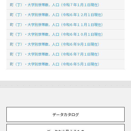
町（丁）・大字別世帯数、人口（令和７年１月１日現在）
町（丁）・大字別世帯数、人口（令和６年１２月１日現在）
町（丁）・大字別世帯数、人口（令和６年１１月１日現在）
町（丁）・大字別世帯数、人口（令和６年１０月１日現在）
町（丁）・大字別世帯数、人口（令和６年９月１日現在）
町（丁）・大字別世帯数、人口（令和６年７月１日現在）
町（丁）・大字別世帯数、人口（令和６年５月１日現在）
データカタログ