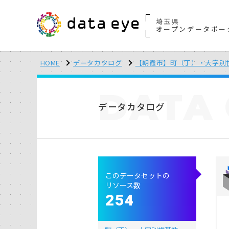
埼玉県
オープンデータポー
HOME
データカタログ
【朝霞市】町（丁）・大字別
DATA
データカタログ
このデータセットの
リソース数
254