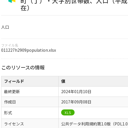
町（丁）・大字別世帯数、人口（平成
在）
人口
ファイル名
011227h2909population.xlsx
このリソースの情報
フィールド
値
最終更新
2024年01月10日
作成日
2017年09月08日
形式
XLS
ライセンス
公共データ利用規約第1.0版（PDL1.