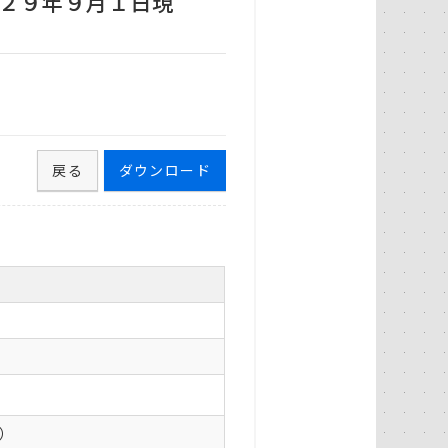
２９年９月１日現
戻る
ダウンロード
0）