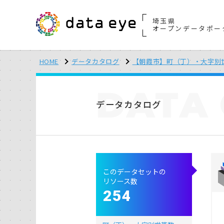
埼玉県
オープンデータポー
HOME
データカタログ
【朝霞市】町（丁）・大字別
DATA
データカタログ
このデータセットの
リソース数
254