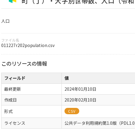
町（丁）・大字別世帯数、人口（令和
人口
ファイル名
011227r202population.csv
このリソースの情報
フィールド
値
最終更新
2024年01月10日
作成日
2020年02月10日
形式
CSV
ライセンス
公共データ利用規約第1.0版（PDL1.