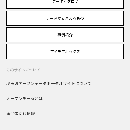
データカタログ
データから見えるもの
事例紹介
アイデアボックス
このサイトについて
埼玉県オープンデータポータルサイトについて
オープンデータとは
開発者向け情報