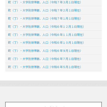
町（丁）・大字別世帯数、人口（令和７年３月１日現在）
町（丁）・大字別世帯数、人口（令和７年２月１日現在）
町（丁）・大字別世帯数、人口（令和７年１月１日現在）
町（丁）・大字別世帯数、人口（令和６年１２月１日現在）
町（丁）・大字別世帯数、人口（令和６年１１月１日現在）
町（丁）・大字別世帯数、人口（令和６年１０月１日現在）
町（丁）・大字別世帯数、人口（令和６年９月１日現在）
町（丁）・大字別世帯数、人口（令和６年７月１日現在）
町（丁）・大字別世帯数、人口（令和６年５月１日現在）