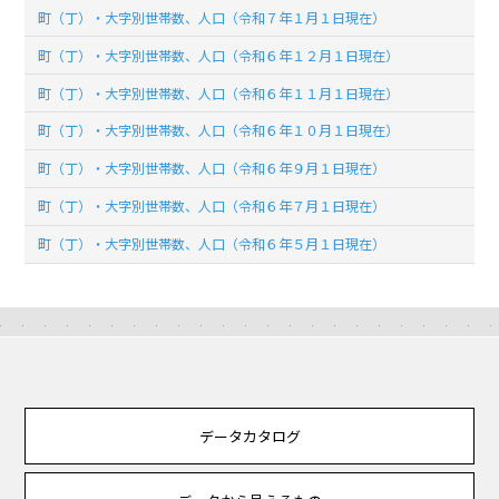
町（丁）・大字別世帯数、人口（令和７年１月１日現在）
町（丁）・大字別世帯数、人口（令和６年１２月１日現在）
町（丁）・大字別世帯数、人口（令和６年１１月１日現在）
町（丁）・大字別世帯数、人口（令和６年１０月１日現在）
町（丁）・大字別世帯数、人口（令和６年９月１日現在）
町（丁）・大字別世帯数、人口（令和６年７月１日現在）
町（丁）・大字別世帯数、人口（令和６年５月１日現在）
データカタログ